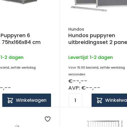
Hundos
 Puppyren 6
Hundos puppyren
 75hx166x84 cm
uitbreidingsset 2 pan
:
1-2 dagen
Levertijd:
1-2 dagen
esteld, zelfde werkdag
Voor 15:00 besteld, zelfde werkdag
verzonden
€--,--
-,--
AVP: €--,--
Winkelwagen
Winkelw