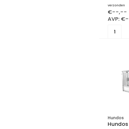
verzonden
€--,--
AVP: €-
Hundos
Hundos 