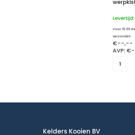
werpkis
Levertijd
Voor 15:00 b
verzonden
€--,--
AVP: €-
Kelders Kooien BV