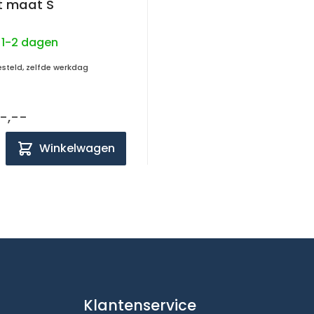
t maat S
:
1-2 dagen
esteld, zelfde werkdag
-,--
Winkelwagen
Klantenservice