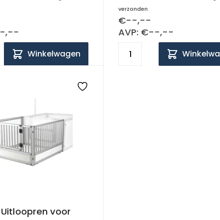
verzonden
€--,--
-,--
AVP: €--,--
Winkelwagen
Winkelw
Uitloopren voor