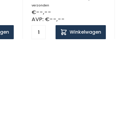
verzonden
€--,--
AVP: €--,--
agen
Winkelwagen