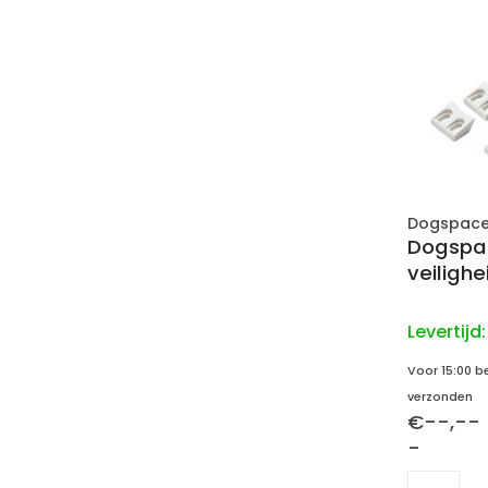
Dogspac
Dogspa
veilighe
Levertijd
Voor 15:00 b
verzonden
€--,--
-