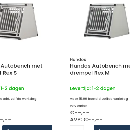
Hundos
 Autobench met
Hundos Autobench m
 Rex S
drempel Rex M
:
1-2 dagen
Levertijd:
1-2 dagen
esteld, zelfde werkdag
Voor 15:00 besteld, zelfde werkdag
verzonden
€--,--
-,--
AVP: €--,--