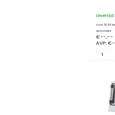
Levertijd
Voor 15:00 b
verzonden
€--,--
AVP: €-