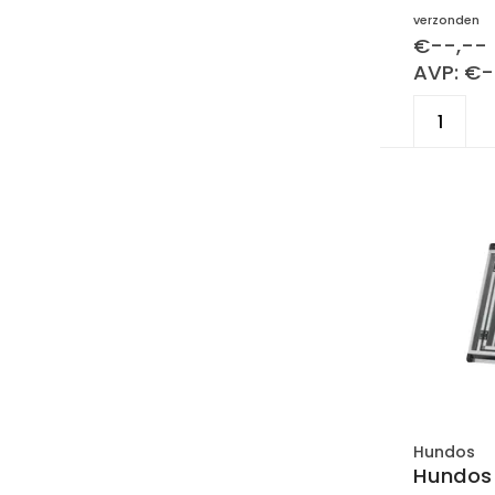
verzonden
€--,--
AVP: €-
Hundos
Hundos