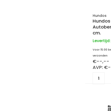
Hundos
Hundos
Autobe
cm.
Levertijd
Voor 15:00 b
verzonden
€--,--
AVP: €-