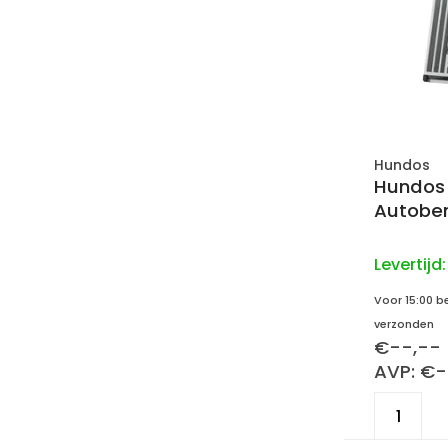
Hundos
Hundos
Autoben
Levertijd
Voor 15:00 b
verzonden
€--,--
AVP: €-