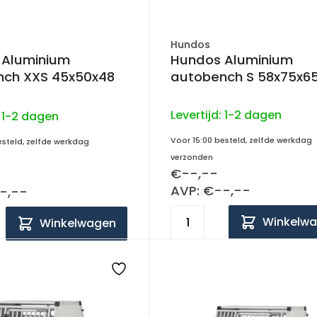
Hundos
 Aluminium
Hundos Aluminium
nch XXS 45x50x48
autobench S 58x75x6
Levertijd:
1-2 dagen
:
1-2 dagen
Voor 15:00 besteld, zelfde werkdag
esteld, zelfde werkdag
verzonden
€--,--
AVP: €--,--
-,--
Winkelw
Winkelwagen