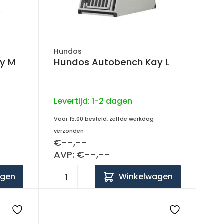
Hundos
y M
Hundos Autobench Kay L
Levertijd:
1-2 dagen
Voor 15:00 besteld, zelfde werkdag
verzonden
€--,--
AVP: €--,--
agen
Winkelwagen