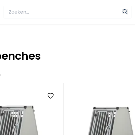
benches
n