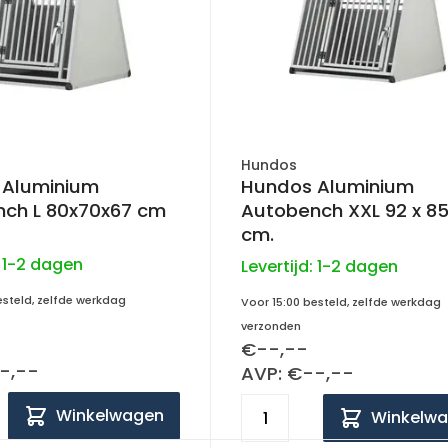
Hundos
 Aluminium
Hundos Aluminium
ch L 80x70x67 cm
Autobench XXL 92 x 85 x 69
cm.
:
1-2 dagen
Levertijd:
1-2 dagen
esteld, zelfde werkdag
Voor 15:00 besteld, zelfde werkdag
verzonden
€--,--
-,--
AVP: €--,--
Winkelwagen
Winkelw