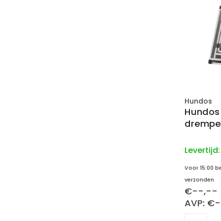
Hundos
Hundos
drempel
Levertijd
Voor 15:00 b
verzonden
€--,--
AVP: €-