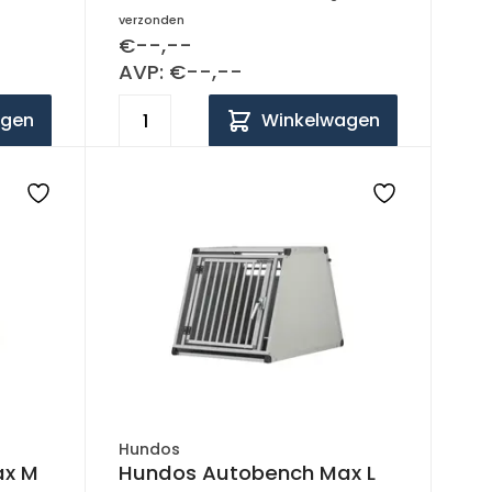
verzonden
€--,--
AVP: €--,--
agen
Winkelwagen
Hundos
ax M
Hundos Autobench Max L