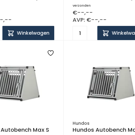
verzonden
€--,--
-,--
AVP: €--,--
Winkelwagen
Winkelw
Hundos
 Autobench Max S
Hundos Autobench M