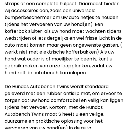
straps
of een
complete hulpset
. Daarnaast bieden
wij accessoires aan, zoals een universele
bumperbeschermer
om uw auto netjes te houden
tijdens het vervoeren van uw hond(en). Een
kofferbak sluiter
als uw hond moet wachten tijdens
wedstrijden of iets dergelijks en wel frisse lucht in de
auto moet komen maar geen ongewenste gasten. (
werkt niet met elektrische kofferbakken) Als uw
hond wat ouder is of moeilijker te been is, kunt u
gebruik maken van onze
loopplanken
, zodat uw
hond zelf de autobench kan inlopen.
De Hundos Autobench Twins wordt standaard
geleverd met een rubber antislip mat, om ervoor te
zorgen dat uw hond comfortabel en veilig kan liggen
tijdens het vervoer. Kortom, met de Hundos
Autobench Twins maat S heeft u een veilige,
duurzame en praktische oplossing voor het
vervoeren van uw hond(en) in de auto.