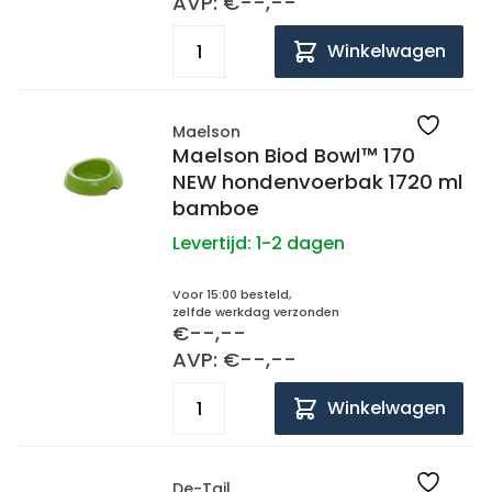
AVP: €--,--
Winkelwagen
Maelson
Maelson Biod Bowl™ 170
NEW hondenvoerbak 1720 ml
bamboe
Levertijd:
1-2 dagen
Voor 15:00 besteld,
zelfde werkdag verzonden
€--,--
AVP: €--,--
Winkelwagen
De-Tail