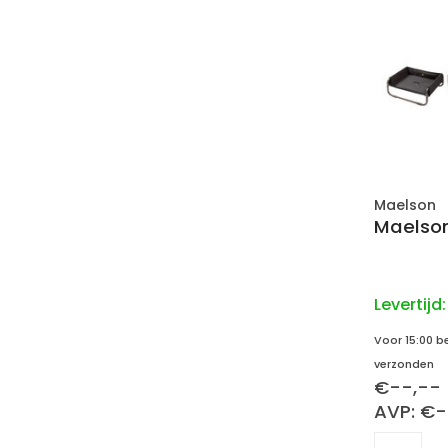
Maelson
Maelson
Levertijd
Voor 15:00 b
verzonden
€--,--
AVP: €-