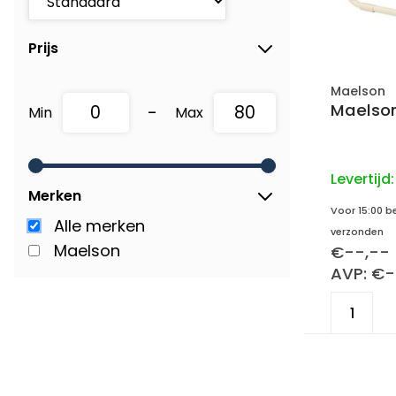
Prijs
Maelson
Maelson
-
Min
Max
Levertijd
Merken
Voor 15:00 b
Alle merken
verzonden
Maelson
€--,--
AVP: €-