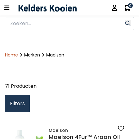
0
Home
Merken
Maelson
71 Producten
Filters
Maelson
Maelson 4Fur™ Argan Oil