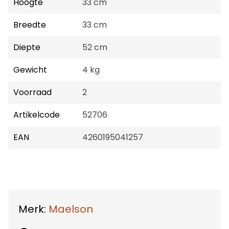
Hoogte
33 cm
Breedte
33 cm
Diepte
52 cm
Gewicht
4 kg
Voorraad
2
Artikelcode
52706
EAN
4260195041257
Merk:
Maelson