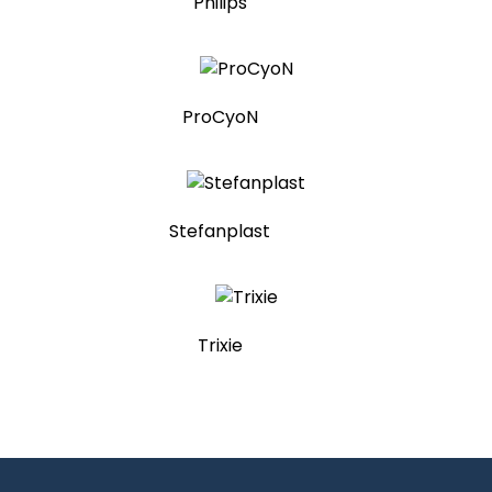
Philips
ProCyoN
Stefanplast
Trixie