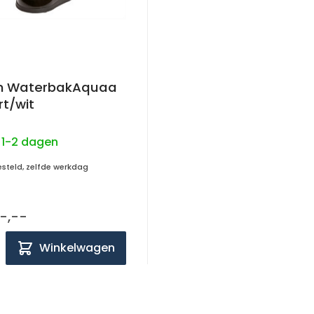
n WaterbakAquaa
rt/wit
:
1-2 dagen
esteld, zelfde werkdag
-,--
Winkelwagen