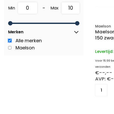
-
Min
Max
Maelson
Maelso
Merken
150 zwa
Alle merken
Maelson
Levertijd
Voor 15:00 b
verzonden
€--,--
AVP: €-