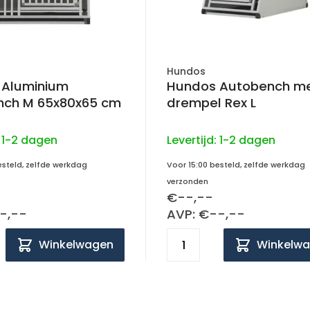
Hundos
 Aluminium
Hundos Autobench m
nch M 65x80x65 cm
drempel Rex L
:
1-2 dagen
Levertijd:
1-2 dagen
esteld, zelfde werkdag
Voor 15:00 besteld, zelfde werkdag
verzonden
€--,--
-,--
AVP: €--,--
Winkelwagen
Winkelw