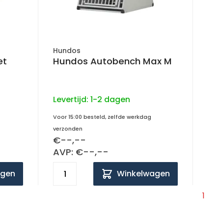
Hundos
et
Hundos Autobench Max M
Levertijd:
1-2 dagen
Voor 15:00 besteld, zelfde werkdag
verzonden
€--,--
AVP: €--,--
agen
Winkelwagen
1