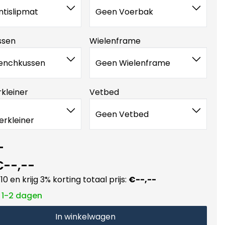
tislipmat
Geen Voerbak
ssen
Wielenframe
enchkussen
Geen Wielenframe
kleiner
Vetbed
Geen Vetbed
rkleiner
-
€--,--
10 en krijg 3% korting totaal prijs:
€--,--
: 1-2 dagen
In winkelwagen