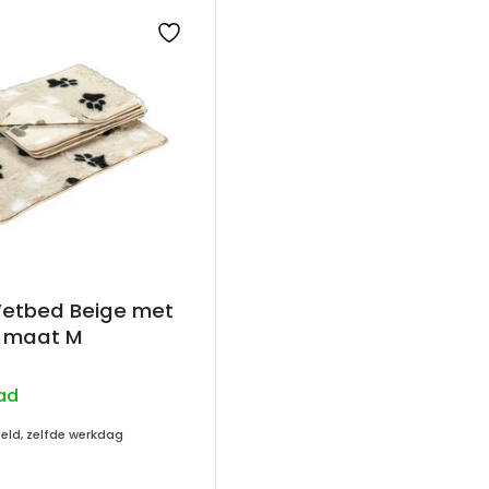
etbed Beige met
t maat M
ad
teld, zelfde werkdag