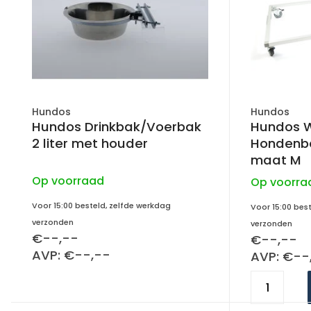
Hundos
Hundos
Hundos Drinkbak/Voerbak
Hundos W
2 liter met houder
Hondenb
maat M
Op voorraad
Op voorra
Voor 15:00 besteld, zelfde werkdag
Voor 15:00 bes
verzonden
verzonden
€--,--
€--,--
AVP: €--,--
AVP: €--