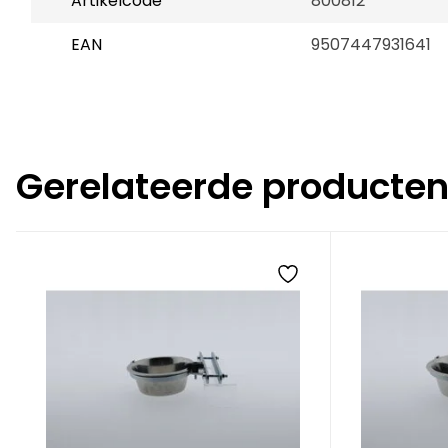
Artikelcode
800812
EAN
9507447931641
Gerelateerde producte