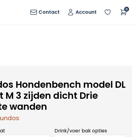
0
Contact
Account
os Hondenbench model DL
 M 3 zijden dicht Drie
te wanden
undos
mat
Drink/voer bak opties