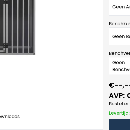
Geen An
Benchku
Geen B
Benchver
Geen
Benchve
€--,-
AVP:
Bestel er 
Levertijd
ownloads