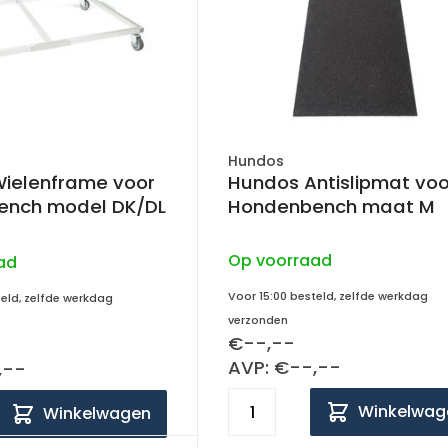
Hundos
ielenframe voor
Hundos Antislipmat voo
ench model DK/DL
Hondenbench maat M
Op voorraad
ad
Voor 15:00 besteld, zelfde werkdag
teld, zelfde werkdag
verzonden
€--,--
AVP: €--,--
,--
Winkelwag
Winkelwagen