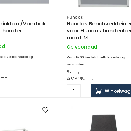
Hundos
rinkbak/Voerbak
Hundos Benchverkleine
et houder
voor Hundos hondenbench
maat M
ad
Op voorraad
teld, zelfde werkdag
Voor 15:00 besteld, zelfde werkdag
verzonden
€--,--
,--
AVP: €--,--
Winkelwag