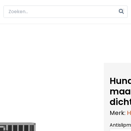
Hund
maat
dich
Merk:
H
Antislip