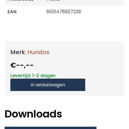
EAN
9501478927239
Merk:
Hundos
€--,--
Levertijd: 1-2 dagen
In winkelwagen
Downloads