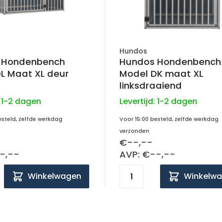
Hundos
 Hondenbench
Hundos Hondenbench
L Maat XL deur
Model DK maat XL
linksdraaiend
:
1-2 dagen
Levertijd:
1-2 dagen
esteld, zelfde werkdag
Voor 15:00 besteld, zelfde werkdag
verzonden
€--,--
-,--
AVP: €--,--
Winkelwagen
Winkelw