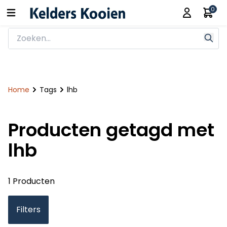
0
Home
Tags
lhb
Producten getagd met
lhb
1 Producten
Filters