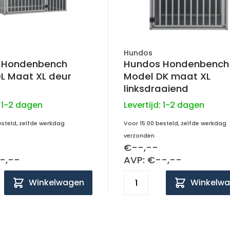
Hundos
 Hondenbench
Hundos Hondenbench
L Maat XL deur
Model DK maat XL
linksdraaiend
:
1-2 dagen
Levertijd:
1-2 dagen
esteld, zelfde werkdag
Voor 15:00 besteld, zelfde werkdag
verzonden
€--,--
-,--
AVP: €--,--
Winkelwagen
Winkelw