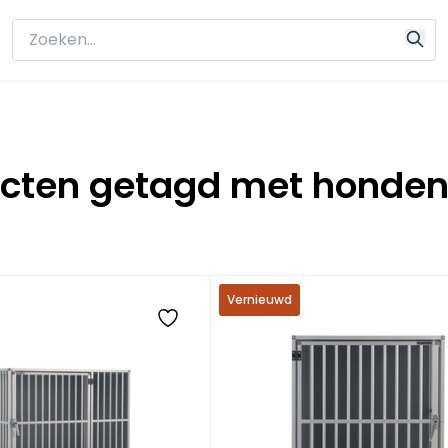
ucten getagd met honde
Vernieuwd