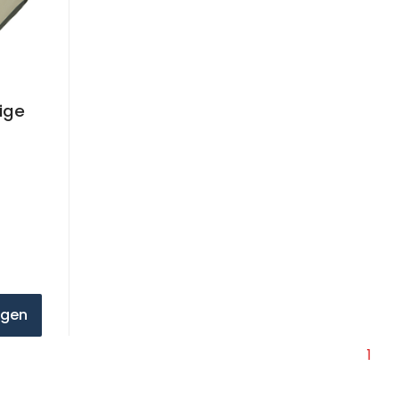
ige
agen
1