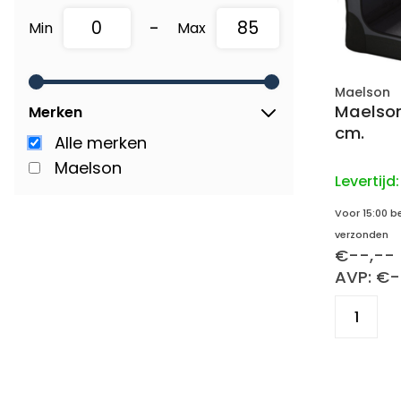
-
Min
Max
Maelson
Maelson
Merken
cm.
Alle merken
Maelson
Levertijd
Voor 15:00 b
verzonden
€--,--
AVP: €-