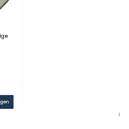
ige
agen
1