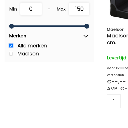
-
Min
Max
Maelson
Maelson
Merken
cm.
Alle merken
Maelson
Levertijd
Voor 15:00 b
verzonden
€--,--
AVP: €-