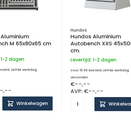
Hundos
 Aluminium
Hundos Aluminium
nch M 65x80x65 cm
Autobench XXS 45x50
cm.
:
1-2 dagen
Levertijd:
1-2 dagen
esteld, zelfde werkdag
Voor 15:00 besteld, zelfde werkdag
verzonden
€--,--
-,--
AVP: €--,--
Winkelwagen
Winkelw