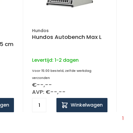
Hundos
Hundos Autobench Max L
87x65 cm
Levertijd:
1-2 dagen
Voor 15:00 besteld, zelfde werkdag
verzonden
€--,--
AVP: €--,--
agen
Winkelwagen
1