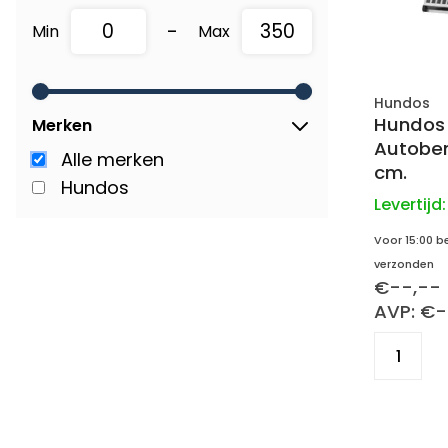
-
Min
Max
Hundos
Hundos
Merken
Autobench XXL
Alle merken
cm.
Hundos
Levertijd
Voor 15:00 b
verzonden
€--,--
AVP: €-