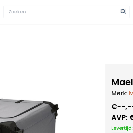
Mael
Merk:
M
€--,-
AVP:
Levertijd