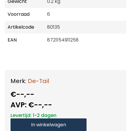
Gewicht
0.2 kg
Voorraad
6
Artikelcode
80135
EAN
8721154911258
Merk:
De-Tail
€--,--
AVP:
€--,--
Levertijd: 1-2 dagen
In winkelwagen