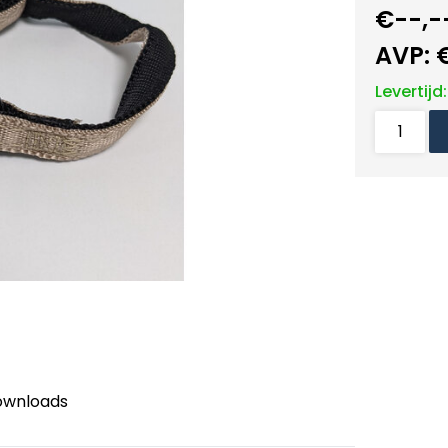
€--,-
AVP:
Levertijd
ownloads