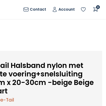
0
Contact
Account
ail Halsband nylon met
te voering+snelsluiting
 x 20-30cm -beige Beige
art
e-Tail