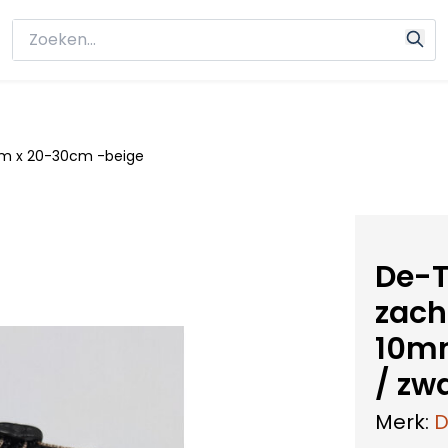
0mm x 20-30cm -beige
De-T
zach
10mm
/ zw
Merk:
D