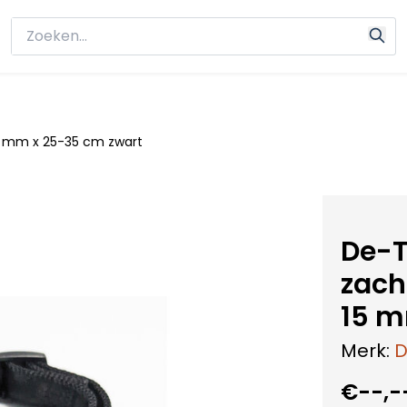
15 mm x 25-35 cm zwart
De-T
zach
15 m
Merk:
D
€--,-