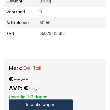
Gewicht
0.5 kg
Voorraad
11
Artikelcode
80150
EAN
9507341218121
Merk:
De-Tail
€--,--
AVP:
€--,--
Levertijd: 1-2 dagen
In winkelwagen