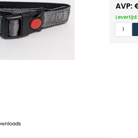
AVP:
Levertijd
ownloads