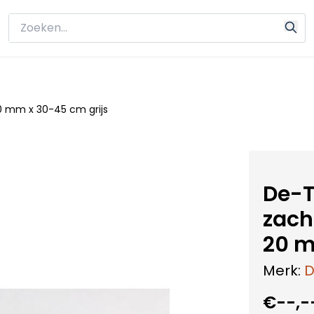
20 mm x 30-45 cm grijs
De-T
zach
20 m
Merk:
D
€--,-