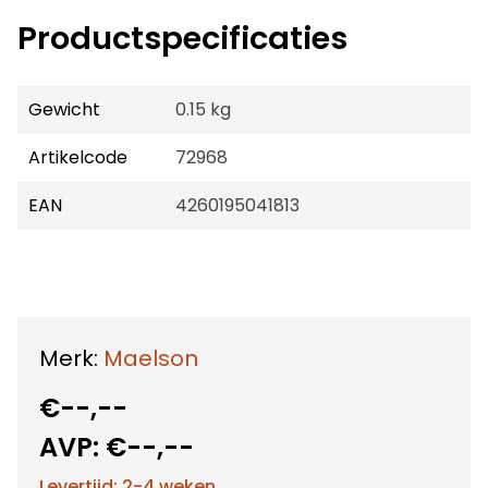
Productspecificaties
Gewicht
0.15 kg
Artikelcode
72968
EAN
4260195041813
Merk:
Maelson
€--,--
AVP:
€--,--
Levertijd: 2-4 weken