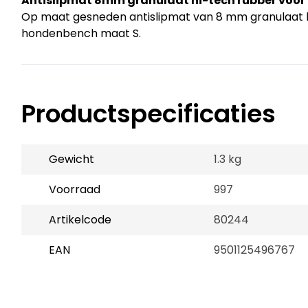
Antislipmat 8mm granulaat hi-tech rubber voo
Op maat gesneden antislipmat van 8 mm granulaat 
hondenbench maat S.
Productspecificaties
Gewicht
1.3 kg
Voorraad
997
Artikelcode
80244
EAN
9501125496767