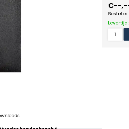
€--,-
Bestel er 
Levertijd
ownloads