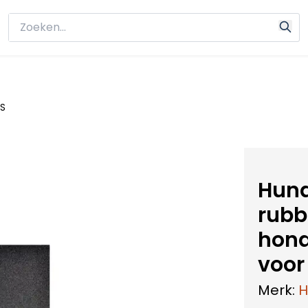
 S
Hund
rubb
hond
voor
Merk:
H