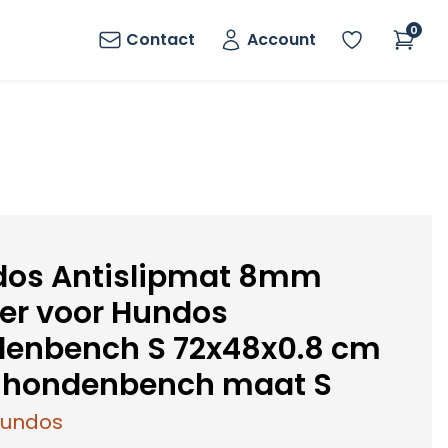
0
Contact
Account
os Antislipmat 8mm
er voor Hundos
enbench S 72x48x0.8 cm
 hondenbench maat S
undos