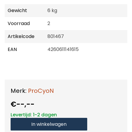
Gewicht
6 kg
Voorraad
2
Artikelcode
801467
EAN
4260611141615
Merk:
ProCyoN
€--,--
Levertijd: 1-2 dagen
In winkelwagen