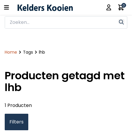
0
Home
Tags
lhb
Producten getagd met
lhb
1 Producten
Filters