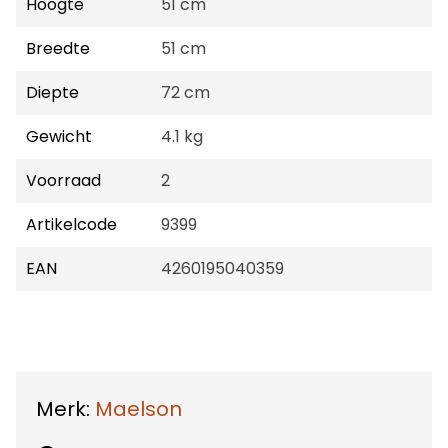
Hoogte
51 cm
Breedte
51 cm
Diepte
72 cm
Gewicht
4.1 kg
Voorraad
2
Artikelcode
9399
EAN
4260195040359
Merk:
Maelson