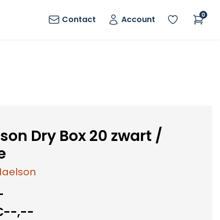
0
Contact
Account
son Dry Box 20 zwart /
e
aelson
-
€--,--