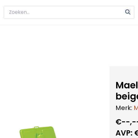
Mael
beig
Merk:
M
€--,-
AVP: